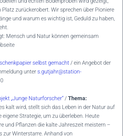
odellen und echten Bodenproben wird gezeigt,
en Platz zurückerobert. Wir sprechen über Pioniere
nge und warum es wichtig ist, Geduld zu haben,
eht.
eigt: Mensch und Natur können gemeinsam
ebseite
schenkpapier selbst gemacht
/ ein Angebot der
Anmeldung unter
s.gutjahr@station-
90
ojekt „Junge Naturforscher“
/
Thema:
s kalt wird, stellt sich das Leben in der Natur auf
re eigene Strategie, um zu überleben. Heute
re und Pflanzen die kalte Jahreszeit meistern –
s zur Winterstarre. Anhand von