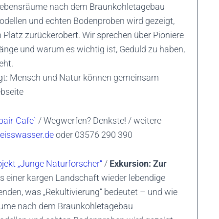
e Lebensräume nach dem Braunkohletagebau
odellen und echten Bodenproben wird gezeigt,
en Platz zurückerobert. Wir sprechen über Pioniere
nge und warum es wichtig ist, Geduld zu haben,
eht.
eigt: Mensch und Natur können gemeinsam
ebseite
pair-Cafe`
/ Wegwerfen? Denkste! / weitere
eisswasser.de
oder 03576 290 390
ojekt „Junge Naturforscher“
/
Exkursion: Zur
s einer kargen Landschaft wieder lebendige
enden, was „Rekultivierung“ bedeutet – und wie
räume nach dem Braunkohletagebau