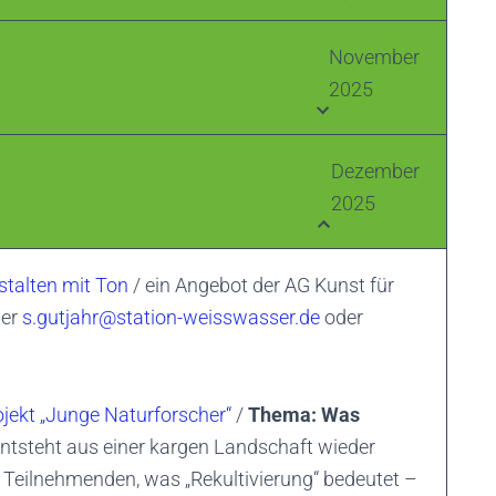
November
2025
Dezember
2025
stalten mit Ton
/ ein Angebot der AG Kunst für
ter
s.gutjahr@station-weisswasser.de
oder
ojekt „Junge Naturforscher“
/
Thema: Was
ntsteht aus einer kargen Landschaft wieder
 Teilnehmenden, was „Rekultivierung“ bedeutet –