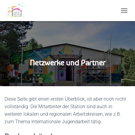
N
A
V
I
G
A
T
I
Netzwerke und Partner
O
N
U
M
S
C
H
Diese Seite gibt einen ersten Überblick, ist aber noch nicht
A
vollständig. Die Mitarbeiter der Station sind auch in
L
T
weiteren lokalen und regionalen Arbeitskreisen, wie z.B.
E
zum Thema Internationale Jugendarbeit tätig.
N