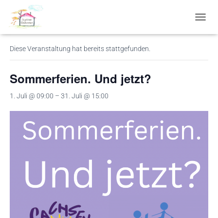
« Alle Veranstaltungen
N
A
V
Diese Veranstaltung hat bereits stattgefunden.
I
G
A
Sommerferien. Und jetzt?
T
I
1. Juli @ 09:00
–
31. Juli @ 15:00
O
N
U
M
S
C
H
A
L
T
E
N