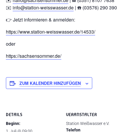
✉️
hallo@sachsensommer.de
| ☎️ (0351) 8107 7638
✉️
info@station-weisswasser.de
| ☎️ (03576) 290 390
👉 Jetzt informieren & anmelden:
https://www.station-weisswasser.de/14533/
oder
https://sachsensommer.de/
ZUM KALENDER HINZUFÜGEN
DETAILS
VERANSTALTER
Beginn:
Station Weißwasser e.V.
Telefon
1. Juli @ 09:00