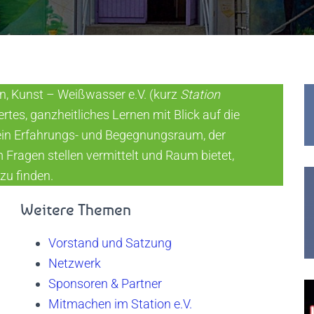
en, Kunst – Weißwasser e.V. (kurz
Station
ertes, ganzheitliches Lernen mit Blick auf die
t ein Erfahrungs- und Begegnungsraum, der
Fragen stellen vermittelt und Raum bietet,
zu finden.
Weitere Themen
Vorstand und Satzung
Netzwerk
Sponsoren & Partner
Mitmachen im Station e.V.