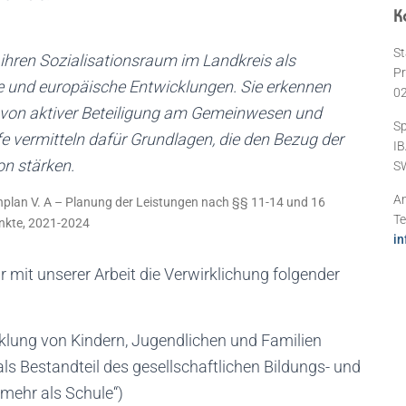
K
St
 ihren Sozialisationsraum im Landkreis als
Pr
le und europäische Entwicklungen. Sie erkennen
0
n von aktiver Beteiligung am Gemeinwesen und
Sp
fe vermitteln dafür Grundlagen, die den Bezug der
IB
n stärken.
S
An
chplan V. A – Planung der Leistungen nach §§ 11-14 und 16
Te
unkte, 2021-2024
in
 mit unserer Arbeit die Verwirklichung folgender
lung von Kindern, Jugendlichen und Familien
 Bestandteil des gesellschaftlichen Bildungs- und
 mehr als Schule“)