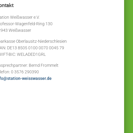
ontakt
ation Weißwasser e.V.
ofessor-Wagenfeld-Ring 130
2943 Weißwasser
arkasse Oberlausitz-Niederschlesien
AN: DE13 8505 0100 0070 0045 79
WIFT-BIC: WELADED1GRL
sprechpartner: Bernd Frommelt
lefon: 0 3576 290390
fo@station-weisswasser.de