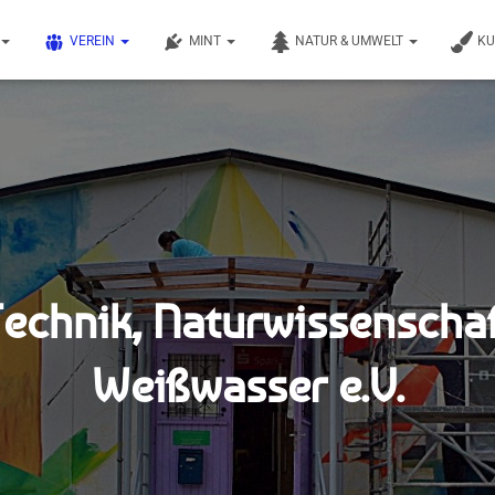
VEREIN
MINT
NATUR & UMWELT
K
Technik, Naturwissenscha
Weißwasser e.V.