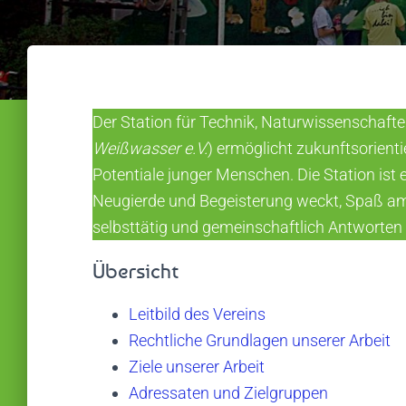
Der Station für Technik, Naturwissenschaft
Weißwasser e.V.
) ermöglicht zukunftsorienti
Potentiale junger Menschen. Die Station is
Neugierde und Begeisterung weckt, Spaß am 
selbsttätig und gemeinschaftlich Antworten 
Übersicht
Leitbild des Vereins
Rechtliche Grundlagen unserer Arbeit
Ziele unserer Arbeit
Adressaten und Zielgruppen