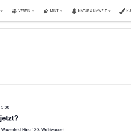
VEREIN
MINT
NATUR & UMWELT
K
15:00
jetzt?
r-Wagenfeld-Ring 130, Weißwasser