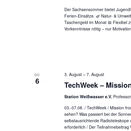
Der Sachsensommer bietet Jugendl
Ferien-Einsätze. 🌿 Natur- & Umwelt
Taschengeld im Monat 📅 Flexibel 
Vorkenntnisse nötig – nur Motivatio
3. August
–
7. August
DO.
6
TechWeek – Mission
Station Weißwasser e.V.
Professo
03.-07.08. / TechWeek / Mission fr
sehen? Was passiert bei der Sonne
selbstausrichtende Radioteleskope u
erforderlich / Der Teilnahmebeitrag