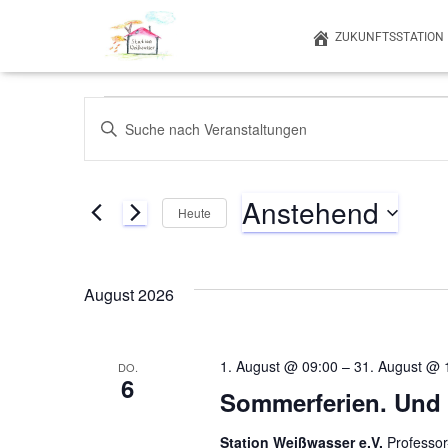
ZUKUNFTSSTATION
Veranstaltungen
Veranstaltungen
Bitte
Schlüsselwort
eingeben.
Suche
Suche
Anstehend
nach
Heute
Veranstaltungen
und
Datum
Schlüsselwort.
wählen.
Ansichten,
August 2026
Navigation
1. August @ 09:00
–
31. August @ 
DO.
6
Sommerferien. Und 
Station Weißwasser e.V.
Professo