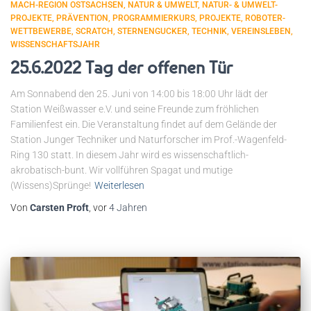
MACH-REGION OSTSACHSEN
NATUR & UMWELT
NATUR- & UMWELT-
PROJEKTE
PRÄVENTION
PROGRAMMIERKURS
PROJEKTE
ROBOTER-
WETTBEWERBE
SCRATCH
STERNENGUCKER
TECHNIK
VEREINSLEBEN
WISSENSCHAFTSJAHR
25.6.2022 Tag der offenen Tür
Am Sonnabend den 25. Juni von 14:00 bis 18:00 Uhr lädt der
Station Weißwasser e.V. und seine Freunde zum fröhlichen
Familienfest ein. Die Veranstaltung findet auf dem Gelände der
Station Junger Techniker und Naturforscher im Prof.-Wagenfeld-
Ring 130 statt. In diesem Jahr wird es wissenschaftlich-
akrobatisch-bunt. Wir vollführen Spagat und mutige
(Wissens)Sprünge!
Weiterlesen
Von
Carsten Proft
, vor
4 Jahren