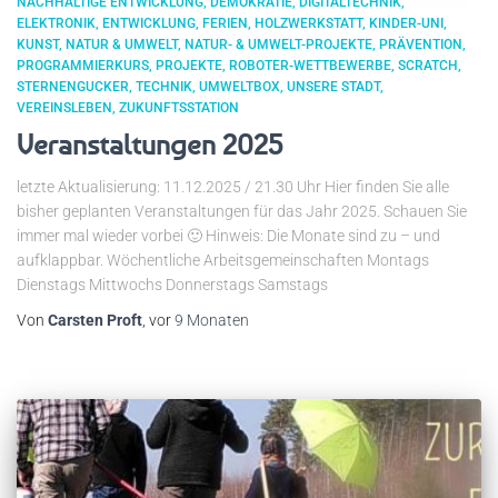
NACHHALTIGE ENTWICKLUNG
DEMOKRATIE
DIGITALTECHNIK
ELEKTRONIK
ENTWICKLUNG
FERIEN
HOLZWERKSTATT
KINDER-UNI
KUNST
NATUR & UMWELT
NATUR- & UMWELT-PROJEKTE
PRÄVENTION
PROGRAMMIERKURS
PROJEKTE
ROBOTER-WETTBEWERBE
SCRATCH
STERNENGUCKER
TECHNIK
UMWELTBOX
UNSERE STADT
VEREINSLEBEN
ZUKUNFTSSTATION
Veranstaltungen 2025
letzte Aktualisierung: 11.12.2025 / 21.30 Uhr Hier finden Sie alle
bisher geplanten Veranstaltungen für das Jahr 2025. Schauen Sie
immer mal wieder vorbei 🙂 Hinweis: Die Monate sind zu – und
aufklappbar. Wöchentliche Arbeitsgemeinschaften Montags
Dienstags Mittwochs Donnerstags Samstags
Von
Carsten Proft
, vor
9 Monaten