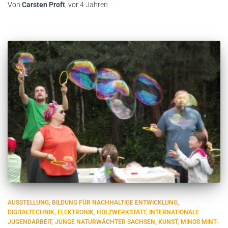
Von
Carsten Proft
, vor
4 Jahren
AUSSTELLUNG
BILDUNG FÜR NACHHALTIGE ENTWICKLUNG
DIGITALTECHNIK
ELEKTRONIK
HOLZWERKSTATT
INTERNATIONALE
JUGENDARBEIT
JUNGE NATURWÄCHTER SACHSEN
KUNST
MINOS MINT-