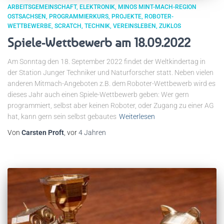
ARBEITSGEMEINSCHAFT
ELEKTRONIK
MINOS MINT-MACH-REGION
OSTSACHSEN
PROGRAMMIERKURS
PROJEKTE
ROBOTER-
WETTBEWERBE
SCRATCH
TECHNIK
VEREINSLEBEN
ZUKLOS
Spiele-Wettbewerb am 18.09.2022
Am Sonntag den 18. September 2022 findet der Weltkindertag in
der Station Junger Techniker und Naturforscher statt. Neben vielen
anderen Mitmach-Angeboten z.B. dem Roboter-Wettbewerb wird es
dieses Jahr auch einen Spiele-Wettbewerb geben: Wer gern
programmiert, selbst aber keinen Roboter, oder Zugang zu einer AG
hat, kann gern sein selbst gebautes
Weiterlesen
Von
Carsten Proft
, vor
4 Jahren