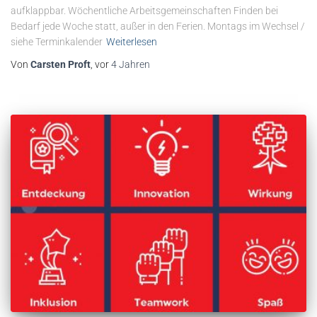
aufklappbar. Wöchentliche Arbeitsgemeinschaften Finden bei
Bedarf jede Woche statt, außer in den Ferien. Montags im Wechsel /
siehe Terminkalender
Weiterlesen
Von
Carsten Proft
, vor
4 Jahren