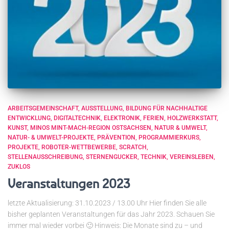
ARBEITSGEMEINSCHAFT
AUSSTELLUNG
BILDUNG FÜR NACHHALTIGE
ENTWICKLUNG
DIGITALTECHNIK
ELEKTRONIK
FERIEN
HOLZWERKSTATT
KUNST
MINOS MINT-MACH-REGION OSTSACHSEN
NATUR & UMWELT
NATUR- & UMWELT-PROJEKTE
PRÄVENTION
PROGRAMMIERKURS
PROJEKTE
ROBOTER-WETTBEWERBE
SCRATCH
STELLENAUSSCHREIBUNG
STERNENGUCKER
TECHNIK
VEREINSLEBEN
ZUKLOS
Veranstaltungen 2023
letzte Aktualisierung: 31.10.2023 / 13.00 Uhr Hier finden Sie alle
bisher geplanten Veranstaltungen für das Jahr 2023. Schauen Sie
immer mal wieder vorbei 🙂 Hinweis: Die Monate sind zu – und