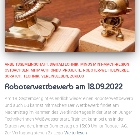
ARBEITSGEMEINSCHAFT
DIGITALTECHNIK
MINOS MINT-MACH-REGION
OSTSACHSEN
MITMACHFONDS
PROJEKTE
ROBOTER-WETTBEWERBE
SCRATCH
TECHNIK
VEREINSLEBEN
ZUKLOS
Roboterwettbewerb am 18.09.2022
Am 18. September gibt es endlich wieder einen Roboterwettbewerb
und auch Du kannst mitmachen! Der Wettbewerb findet am
Nachmittag im Rahmen des Weltkindertages in der Station Junger
TechnikerInnen Weißwasser statt. Trainiert kann bei uns in der
Station werden. Immer Donnerstag ab 15:00 Uhr ist Roboter-AG.
Zur Verfügung stehen 2x Lego
Weiterlesen