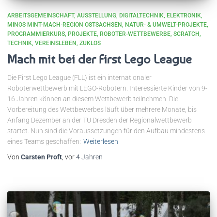
ARBEITSGEMEINSCHAFT
AUSSTELLUNG
DIGITALTECHNIK
ELEKTRONIK
MINOS MINT-MACH-REGION OSTSACHSEN
NATUR- & UMWELT-PROJEKTE
PROGRAMMIERKURS
PROJEKTE
ROBOTER-WETTBEWERBE
SCRATCH
TECHNIK
VEREINSLEBEN
ZUKLOS
Mach mit bei der First Lego League
Die First Lego League (FLL) ist ein internationaler
Roboterwettbewerb mit LEGO-Robotern. Interessierte Kinder von 9-
16 Jahren können an diesem Wettbewerb teilnehmen. Die
Vorbereitung des Wettbewerbes läuft über mehrere Monate, bis
Anfang Dezember an der TU Dresden der Regionalwettbewerb
startet. Nun sind die Voraussetzungen für den Aufbau mindestens
eines Teams geschaffen:
Weiterlesen
Von
Carsten Proft
, vor
4 Jahren