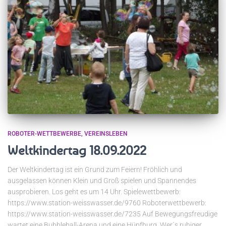
ROBOTER-WETTBEWERBE
VEREINSLEBEN
Weltkindertag 18.09.2022
Der Weltkindertag ist ein Grund zum Feiern! Fröhlich und
ausgelassen können Klein und Groß spielen und Spannendes
ausprobieren. Los geht es um 14 Uhr. Spielewettbewerb:
https://www.station-weisswasser.de/9760 Roboterwettbewerb:
https://www.station-weisswasser.de/7235 Auf Bewegungsfreudige
wartet eine Bubbleball-Arena und eine Hüpfburg. Wer´s ruhiger