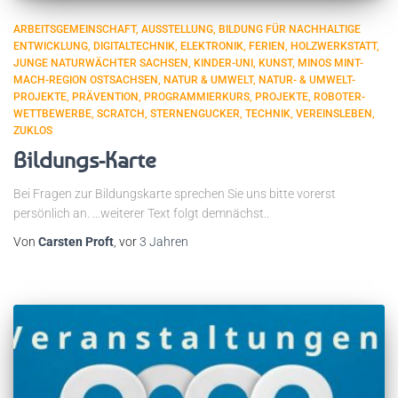
ARBEITSGEMEINSCHAFT
AUSSTELLUNG
BILDUNG FÜR NACHHALTIGE
ENTWICKLUNG
DIGITALTECHNIK
ELEKTRONIK
FERIEN
HOLZWERKSTATT
JUNGE NATURWÄCHTER SACHSEN
KINDER-UNI
KUNST
MINOS MINT-
MACH-REGION OSTSACHSEN
NATUR & UMWELT
NATUR- & UMWELT-
PROJEKTE
PRÄVENTION
PROGRAMMIERKURS
PROJEKTE
ROBOTER-
WETTBEWERBE
SCRATCH
STERNENGUCKER
TECHNIK
VEREINSLEBEN
ZUKLOS
Bildungs-Karte
Bei Fragen zur Bildungskarte sprechen Sie uns bitte vorerst
persönlich an. …weiterer Text folgt demnächst..
Von
Carsten Proft
, vor
3 Jahren