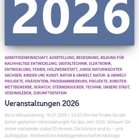
ARBEITSGEMEINSCHAFT
AUSSTELLUNG
BEGEGNUNG
BILDUNG FÜR
NACHHALTIGE ENTWICKLUNG
DIGITALTECHNIK
ELEKTRONIK
ENTWICKLUNG
FERIEN
HOLZWERKSTATT
JUNGE NATURWÄCHTER
SACHSEN
KINDER-UNI
KUNST
NATUR & UMWELT
NATUR- & UMWELT-
PROJEKTE
PRÄVENTION
PROGRAMMIERKURS
PROJEKTE
ROBOTER-
WETTBEWERBE
SCRATCH
STERNENGUCKER
TECHNIK
UNSERE STADT
VEREINSLEBEN
ZUKUNFTSSTATION
Veranstaltungen 2026
letzte Aktualisierung: 16.07.2026 / 23.00 Uhr Hier finden Sie alle
bisher geplanten Veranstaltungen für das Jahr 2026. Schauen Sie
immer mal wieder vorbei 🙂 Hinweis: Die Monate sind zu – und
aufklappbar. Wöchentliche Arbeitsgemeinschaften Montags