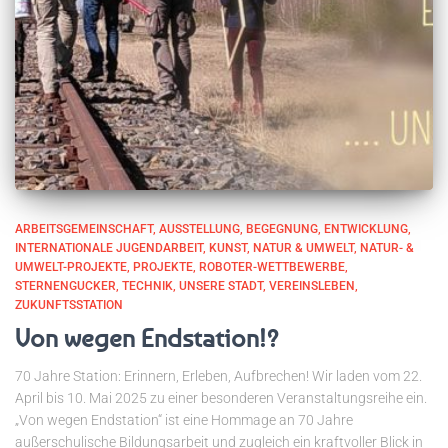
ARBEITSGEMEINSCHAFT
AUSSTELLUNG
BEGEGNUNG
ENTWICKLUNG
INTERNATIONALE JUGENDARBEIT
KUNST
NATUR & UMWELT
NATUR- &
UMWELT-PROJEKTE
PROJEKTE
ROBOTER-WETTBEWERBE
STERNENGUCKER
TECHNIK
UNSERE STADT
VEREINSLEBEN
ZUKUNFTSSTATION
Von wegen Endstation!?
70 Jahre Station: Erinnern, Erleben, Aufbrechen! Wir laden vom 22.
April bis 10. Mai 2025 zu einer besonderen Veranstaltungsreihe ein.
„Von wegen Endstation“ ist eine Hommage an 70 Jahre
außerschulische Bildungsarbeit und zugleich ein kraftvoller Blick in