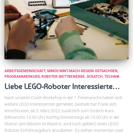
ARBEITSGEMEINSCHAFT
MINOS MINT-MACH-REGION OSTSACHSEN
PROGRAMMIERKURS
ROBOTER-WETTBEWERBE
SCRATCH
TECHNIK
Liebe LEGO-Roboter Interessierte…
Nach unseren Crash-Workshop in der 1. Ferienwoche haben sich
weitere LEGO-Interessenten gemeldet. Deshalb hat Frank sich
entschlossen, ab 3. März 2022 zusätzlich zum Scratch-Kurs
(Mittwochs 15:00 Uhr) künftig Donnerstags ab 15:00 Uhr in der
Station (am liebsten im Raum 6, wird noch geklärt) einen LEGO-
Roboter-Einführungskurs anzubieten. Es stehen momentan zwei