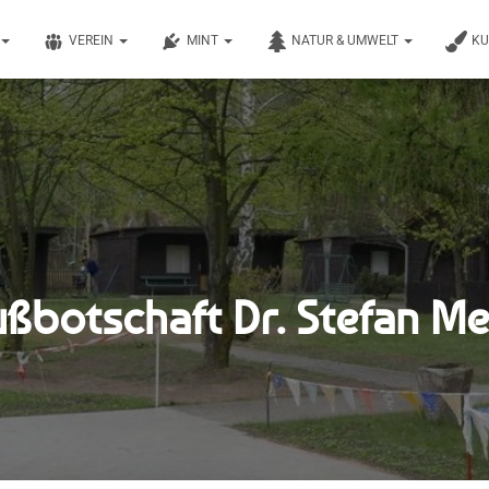
VEREIN
MINT
NATUR & UMWELT
K
ßbotschaft Dr. Stefan M