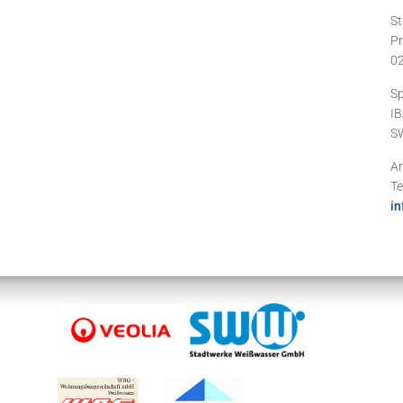
St
Pr
0
Sp
IB
S
An
Te
in