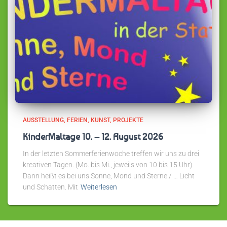
AUSSTELLUNG
FERIEN
KUNST
PROJEKTE
KinderMaltage 10. – 12. August 2026
In der letzten Sommerferienwoche treffen wir uns zu drei
kreativen Tagen. (Mo. bis Mi., jeweils von 10 bis 15 Uhr)
Dann heißt es bei uns Sonne, Mond und Sterne / … Licht
und Schatten. Mit
Weiterlesen