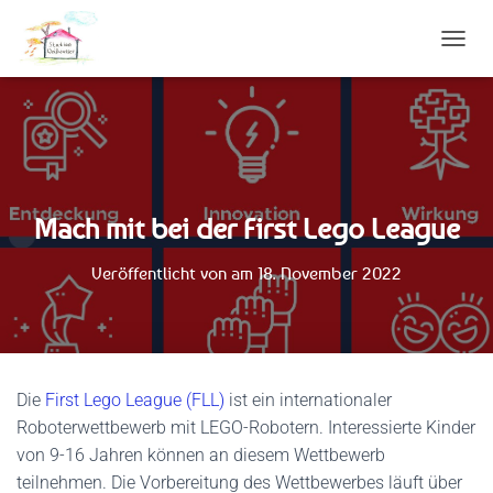
N
A
V
I
G
A
T
I
Mach mit bei der First Lego League
O
N
U
Veröffentlicht von
am
18. November 2022
M
S
C
H
A
L
Die
First Lego League (FLL)
ist ein internationaler
T
Roboterwettbewerb mit LEGO-Robotern. Interessierte Kinder
E
von 9-16 Jahren können an diesem Wettbewerb
N
teilnehmen. Die Vorbereitung des Wettbewerbes läuft über