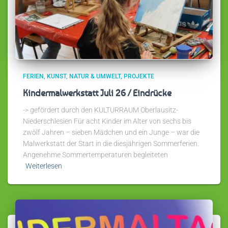
FERIEN
KUNST
NATUR & UMWELT
PROJEKTE
Kindermalwerkstatt Juli 26 / Eindrücke
-> gefördert durch den KULTURRAUM Oberlausitz-
Niederschlesien Für acht Kinder im Alter von sechs bis
zwölf Jahren – sieben Mädchen und ein Junge – war die
Malwerkstatt der Start in die diesjährigen Sommerferien.
Angenehme Sommertemperaturen begleiteten
Weiterlesen