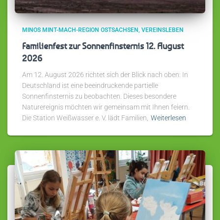
MINOS MINT-MACH-REGION OSTSACHSEN
VEREINSLEBEN
Familienfest zur Sonnenfinsternis 12. August
2026
Am 12. August 2026 richtet sich der Blick nach oben: In
Deutschland ist eine beeindruckende partielle
Sonnenfinsternis zu beobachten. Dieses besondere
Naturereignis möchten wir gemeinsam mit Ihnen feiern.
Die Station Weißwasser e. V. lädt Familien,
Weiterlesen