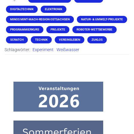
DIGITALTECHNIK
ELEKTRONIK
MINOS MINT-MACH-REGION OSTSACHSEN
NATUR- & UMWELT-PROJEKTE
PROGRAMMIERKURS
PROJEKTE
ROBOTER-WETTBEWERBE
SCRATCH
TECHNIK
VEREINSLEBEN
ZUKLOS
Schlagwörter:
Experiment
Weißwasser