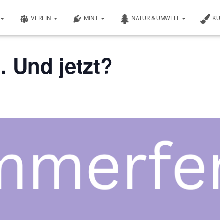
VEREIN
MINT
NATUR & UMWELT
K
 Und jetzt?