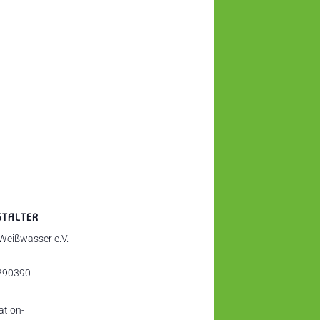
STALTER
 Weißwasser e.V.
290390
ation-