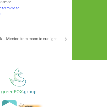
sser.de
alter-Website
n
 – Mission from moon to sunlight …