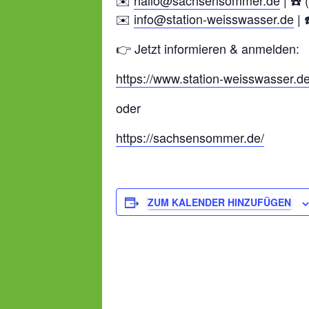
✉️
hallo@sachsensommer.de
| ☎️
✉️
info@station-weisswasser.de
| 
👉 Jetzt informieren & anmelden:
https://www.station-weisswasser.d
oder
https://sachsensommer.de/
ZUM KALENDER HINZUFÜGEN