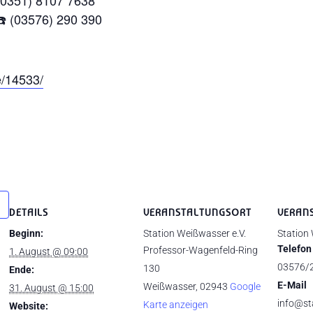
 (0351) 8107 7638
☎️ (03576) 290 390
e/14533/
DETAILS
VERANSTALTUNGSORT
VERAN
Beginn:
Station Weißwasser e.V.
Station
Telefon
Professor-Wagenfeld-Ring
1. August @ 09:00
03576/
130
Ende:
E-Mail
Weißwasser
,
02943
Google
31. August @ 15:00
info@st
Karte anzeigen
Website: