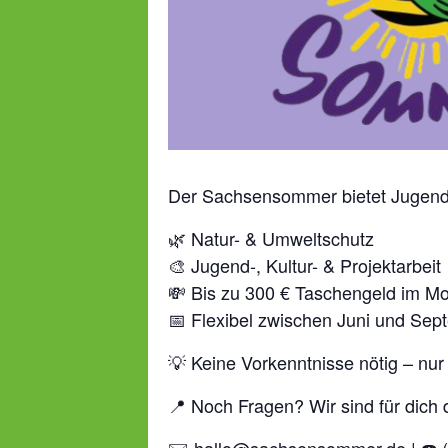
Der Sachsensommer bietet Jugend
🌿 Natur- & Umweltschutz
🎨 Jugend-, Kultur- & Projektarbeit
💸 Bis zu 300 € Taschengeld im M
📅 Flexibel zwischen Juni und Sep
💡 Keine Vorkenntnisse nötig – nur
📍 Noch Fragen? Wir sind für dich 