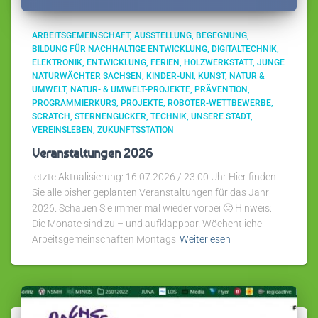
ARBEITSGEMEINSCHAFT
AUSSTELLUNG
BEGEGNUNG
BILDUNG FÜR NACHHALTIGE ENTWICKLUNG
DIGITALTECHNIK
ELEKTRONIK
ENTWICKLUNG
FERIEN
HOLZWERKSTATT
JUNGE
NATURWÄCHTER SACHSEN
KINDER-UNI
KUNST
NATUR &
UMWELT
NATUR- & UMWELT-PROJEKTE
PRÄVENTION
PROGRAMMIERKURS
PROJEKTE
ROBOTER-WETTBEWERBE
SCRATCH
STERNENGUCKER
TECHNIK
UNSERE STADT
VEREINSLEBEN
ZUKUNFTSSTATION
Veranstaltungen 2026
letzte Aktualisierung: 16.07.2026 / 23.00 Uhr Hier finden
Sie alle bisher geplanten Veranstaltungen für das Jahr
2026. Schauen Sie immer mal wieder vorbei 🙂 Hinweis:
Die Monate sind zu – und aufklappbar. Wöchentliche
Arbeitsgemeinschaften Montags
Weiterlesen