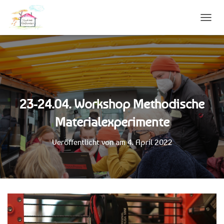
N
A
V
I
G
A
T
I
23-24.04. Workshop Methodische
O
N
Materialexperimente
U
M
S
Veröffentlicht von
am
4. April 2022
C
H
A
L
T
E
N