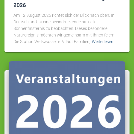
2026
Am 12. August 2026 richtet sich der Blick nach oben: In
Deutschland ist eine beeindruckende partielle
Sonnenfinsternis zu beobachten. Dieses besondere
Naturereignis möchten wir gemeinsam mit Ihnen feiern.
Die Station Weißwasser e. V. lädt Familien,
Weiterlesen