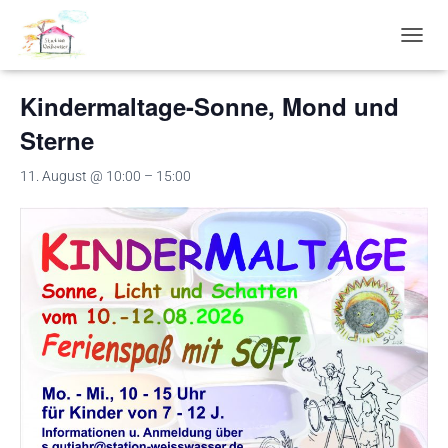
« Alle Veranstaltungen
N
A
V
Kindermaltage-Sonne, Mond und
I
G
Sterne
A
T
11. August @ 10:00
–
15:00
I
O
N
U
M
S
C
H
A
L
T
E
N