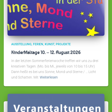
AUSSTELLUNG
FERIEN
KUNST
PROJEKTE
KinderMaltage 10. – 12. August 2026
In der letzten Sommerferienwoche treffen wir uns zu drei
kreativen Tagen. (Mo. bis Mi., jeweils von 10 bis 15 Uhr)
Dann heißt es bei uns Sonne, Mond und Sterne / … Licht
und Schatten. Mit
Weiterlesen