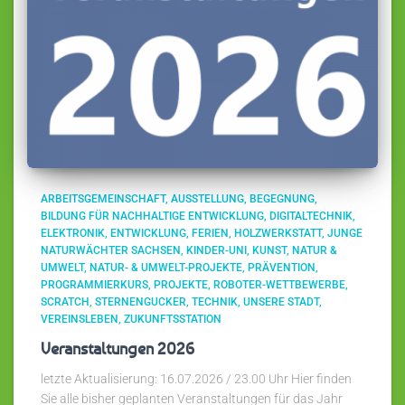
ARBEITSGEMEINSCHAFT
AUSSTELLUNG
BEGEGNUNG
BILDUNG FÜR NACHHALTIGE ENTWICKLUNG
DIGITALTECHNIK
ELEKTRONIK
ENTWICKLUNG
FERIEN
HOLZWERKSTATT
JUNGE
NATURWÄCHTER SACHSEN
KINDER-UNI
KUNST
NATUR &
UMWELT
NATUR- & UMWELT-PROJEKTE
PRÄVENTION
PROGRAMMIERKURS
PROJEKTE
ROBOTER-WETTBEWERBE
SCRATCH
STERNENGUCKER
TECHNIK
UNSERE STADT
VEREINSLEBEN
ZUKUNFTSSTATION
Veranstaltungen 2026
letzte Aktualisierung: 16.07.2026 / 23.00 Uhr Hier finden
Sie alle bisher geplanten Veranstaltungen für das Jahr