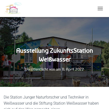
N
A
V
I
G
A
T
I
Ausstellung ZukunftsStation
O
N
Weißwasser
U
M
S
Veröffentlicht von
am
11. April 2022
C
H
A
L
T
E
Die Station Junger Naturforscher und Techniker in
N
Weißwasser und die Stiftung Station Weißwasser haben