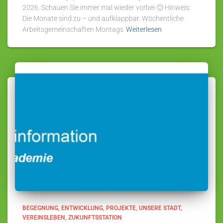
2026. Schauen Sie immer mal wieder vorbei 🙂 Hinweis:
Die Monate sind zu – und aufklappbar. Wöchentliche
Arbeitsgemeinschaften Montags
Weiterlesen
BEGEGNUNG
ENTWICKLUNG
PROJEKTE
UNSERE STADT
VEREINSLEBEN
ZUKUNFTSSTATION