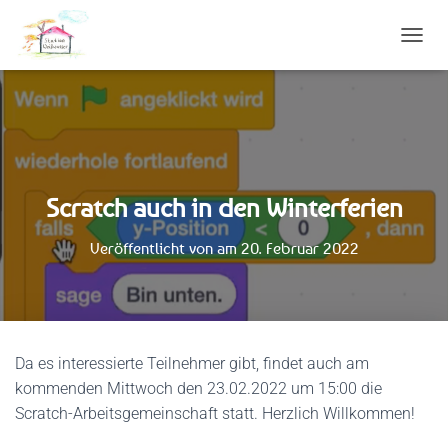
N
A
V
I
G
A
T
I
Scratch auch in den Winterferien
O
N
U
Veröffentlicht von
am
20. Februar 2022
M
S
C
H
A
L
Da es interessierte Teilnehmer gibt, findet auch am
T
kommenden Mittwoch den 23.02.2022 um 15:00 die
E
Scratch-Arbeitsgemeinschaft statt. Herzlich Willkommen!
N