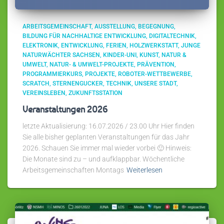
ARBEITSGEMEINSCHAFT
AUSSTELLUNG
BEGEGNUNG
BILDUNG FÜR NACHHALTIGE ENTWICKLUNG
DIGITALTECHNIK
ELEKTRONIK
ENTWICKLUNG
FERIEN
HOLZWERKSTATT
JUNGE
NATURWÄCHTER SACHSEN
KINDER-UNI
KUNST
NATUR &
UMWELT
NATUR- & UMWELT-PROJEKTE
PRÄVENTION
PROGRAMMIERKURS
PROJEKTE
ROBOTER-WETTBEWERBE
SCRATCH
STERNENGUCKER
TECHNIK
UNSERE STADT
VEREINSLEBEN
ZUKUNFTSSTATION
Veranstaltungen 2026
letzte Aktualisierung: 16.07.2026 / 23.00 Uhr Hier finden
Sie alle bisher geplanten Veranstaltungen für das Jahr
2026. Schauen Sie immer mal wieder vorbei 🙂 Hinweis:
Die Monate sind zu – und aufklappbar. Wöchentliche
Arbeitsgemeinschaften Montags
Weiterlesen