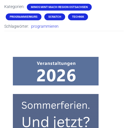
Kategorien:
MINOS MINT-MACH-REGION OSTSACHSEN
PROGRAMMIERKURS
SCRATCH
TECHNIK
Schlagwörter:
programmieren