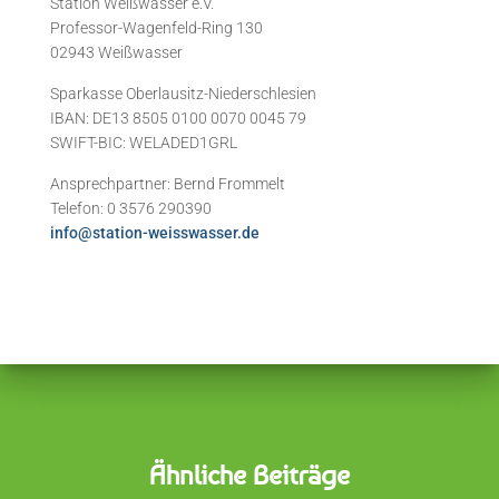
Station Weißwasser e.V.
Professor-Wagenfeld-Ring 130
02943 Weißwasser
Sparkasse Oberlausitz-Niederschlesien
IBAN: DE13 8505 0100 0070 0045 79
SWIFT-BIC: WELADED1GRL
Ansprechpartner: Bernd Frommelt
Telefon: 0 3576 290390
info@station-weisswasser.de
Ähnliche Beiträge