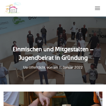
N
A
V
I
G
A
T
I
Einmischen und Mitgestalten –
O
N
Jugendbeirat in Gründung
U
M
S
Veröffentlicht von
am
11. Januar 2022
C
H
A
L
T
E
N