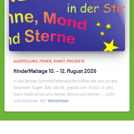
AUSSTELLUNG
FERIEN
KUNST
PROJEKTE
KinderMaltage 10. – 12. August 2026
In der letzten Sommerferienwoche treffen wir uns zu drei
kreativen Tagen. (Mo. bis Mi., jeweils von 10 bis 15 Uhr)
Dann heißt es bei uns Sonne, Mond und Sterne / … Licht
und Schatten. Mit
Weiterlesen