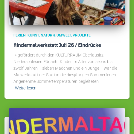
FERIEN
KUNST
NATUR & UMWELT
PROJEKTE
Kindermalwerkstatt Juli 26 / Eindrücke
-> gefördert durch den KULTURRAUM Oberlausitz-
Niederschlesien Für acht Kinder im Alter von sechs bis
zwölf Jahren – sieben Mädchen und ein Junge – war die
Malwerkstatt der Start in die diesjährigen Sommerferien.
Angenehme Sommertemperaturen begleiteten
Weiterlesen