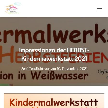
N
A
V
I
G
A
T
I
Impressionen der HERBST-
O
N
Kindermalwerkstatt 2021
U
M
S
Veröffentlicht von
am
10. November 2021
C
H
A
L
T
E
N