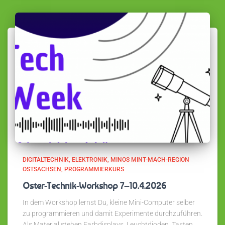
DIGITALTECHNIK
ELEKTRONIK
MINOS MINT-MACH-REGION
OSTSACHSEN
PROGRAMMIERKURS
Oster-Technik-Workshop 7–10.4.2026
In dem Workshop lernst Du, kleine Mini-Computer selber
zu programmieren und damit Experimente durchzuführen.
Als Material stehen Farbdisplays, Leuchtdioden, Tasten,