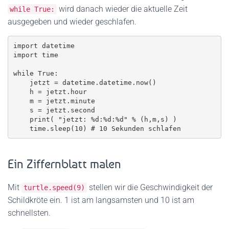
wird danach wieder die aktuelle Zeit
while True:
ausgegeben und wieder geschlafen.
import datetime

import time

while True:

    jetzt = datetime.datetime.now()

    h = jetzt.hour

    m = jetzt.minute

    s = jetzt.second

    print( "jetzt: %d:%d:%d" % (h,m,s) )

    time.sleep(10) # 10 Sekunden schlafen
Ein Ziffernblatt malen
Mit
stellen wir die Geschwindigkeit der
turtle.speed(9)
Schildkröte ein. 1 ist am langsamsten und 10 ist am
schnellsten.