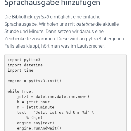
Sprachausgabe hinzufügen
Die Bibliothek
pyttsx3
ermöglicht eine einfache
Sprachausgabe. Wir holen uns mit
datetime
die aktuelle
Stunde und Minute. Dann setzen wir daraus eine
Zeichenkette zusammen. Diese wird an pyttsx3 übergeben.
Falls alles klappt, hört man was im Lautsprecher.
import pyttsx3

import datetime

import time

engine = pyttsx3.init()

while True:

    jetzt = datetime.datetime.now()

    h = jetzt.hour

    m = jetzt.minute

    text = "Jetzt ist es %d Uhr %d" \

        % (h,m)

    engine.say(text)

    engine.runAndWait()
