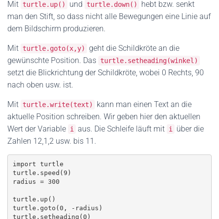
Mit
und
hebt bzw. senkt
turtle.up()
turtle.down()
man den Stift, so dass nicht alle Bewegungen eine Linie auf
dem Bildschirm produzieren.
Mit
geht die Schildkröte an die
turtle.goto(x,y)
gewünschte Position. Das
turtle.setheading(winkel)
setzt die Blickrichtung der Schildkröte, wobei 0 Rechts, 90
nach oben usw. ist.
Mit
kann man einen Text an die
turtle.write(text)
aktuelle Position schreiben. Wir geben hier den aktuellen
Wert der Variable
aus. Die Schleife läuft mit
über die
i
i
Zahlen 12,1,2 usw. bis 11.
import turtle

turtle.speed(9)

radius = 300

turtle.up()

turtle.goto(0, -radius)

turtle.setheading(0)
