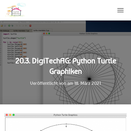
N
A
V
I
G
A
T
I
20.3. DigiTechAG: Python Turtle
O
N
Graphiken
U
M
S
Veröffentlicht von
am
18. März 2021
C
H
A
L
T
E
N