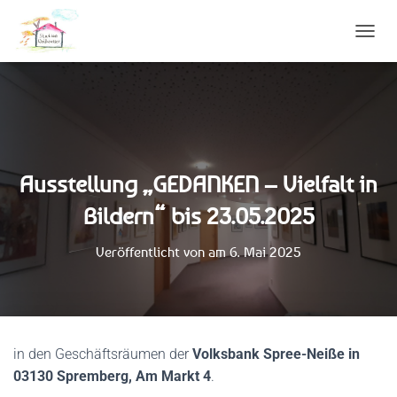
N
A
V
I
G
A
T
I
Ausstellung „GEDANKEN – Vielfalt in
O
N
Bildern“ bis 23.05.2025
U
M
S
Veröffentlicht von
am
6. Mai 2025
C
H
A
L
T
E
in den Geschäftsräumen der
Volksbank Spree-Neiße in
N
03130 Spremberg, Am Markt 4
.