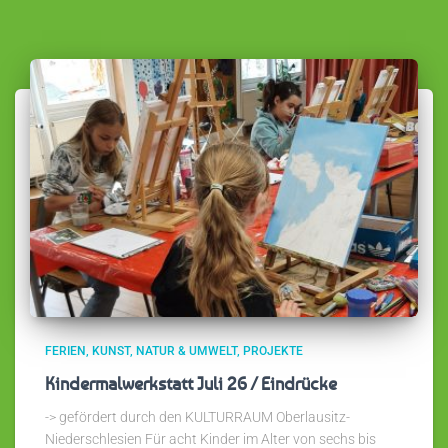
FERIEN
KUNST
NATUR & UMWELT
PROJEKTE
Kindermalwerkstatt Juli 26 / Eindrücke
-> gefördert durch den KULTURRAUM Oberlausitz-
Niederschlesien Für acht Kinder im Alter von sechs bis