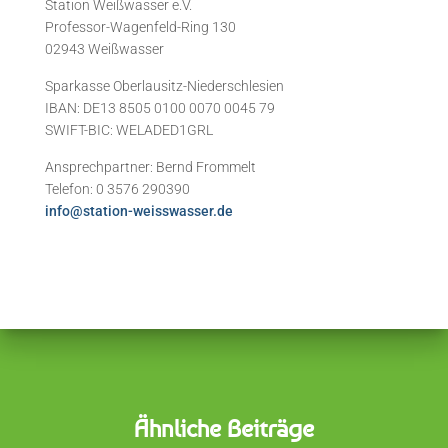
Station Weißwasser e.V.
Professor-Wagenfeld-Ring 130
02943 Weißwasser
Sparkasse Oberlausitz-Niederschlesien
IBAN: DE13 8505 0100 0070 0045 79
SWIFT-BIC: WELADED1GRL
Ansprechpartner: Bernd Frommelt
Telefon: 0 3576 290390
info@station-weisswasser.de
Ähnliche Beiträge