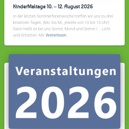
KinderMaltage 10. – 12. August 2026
In der letzten Sommerferienwoche treffen wir uns zu drei
kreativen Tagen. (Mo. bis Mi., jeweils von 10 bis 15 Uhr)
Dann heißt es bei uns Sonne, Mond und Sterne / … Licht
und Schatten. Mit
Weiterlesen