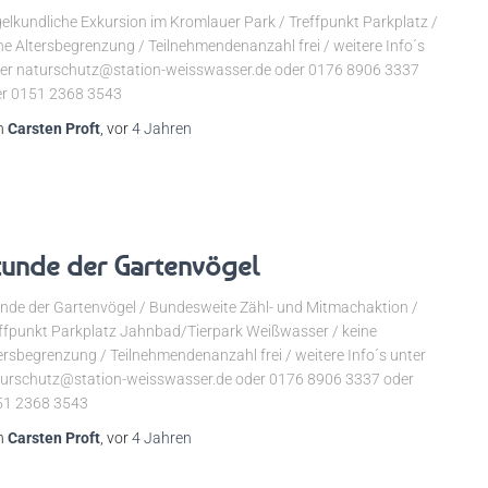
elkundliche Exkursion im Kromlauer Park / Treffpunkt Parkplatz /
ne Altersbegrenzung / Teilnehmendenanzahl frei / weitere Info´s
er naturschutz@station-weisswasser.de oder 0176 8906 3337
r 0151 2368 3543
n
Carsten Proft
, vor
4 Jahren
tunde der Gartenvögel
nde der Gartenvögel / Bundesweite Zähl- und Mitmachaktion /
ffpunkt Parkplatz Jahnbad/Tierpark Weißwasser / keine
ersbegrenzung / Teilnehmendenanzahl frei / weitere Info´s unter
urschutz@station-weisswasser.de oder 0176 8906 3337 oder
51 2368 3543
n
Carsten Proft
, vor
4 Jahren