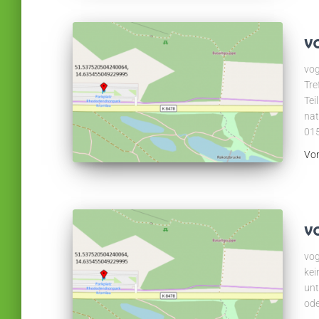
v
vog
Tre
Tei
nat
01
Vo
v
vog
kei
unt
ode