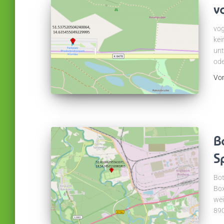
v
vog
kei
unt
ode
Vo
B
S
Bot
Box
wei
890