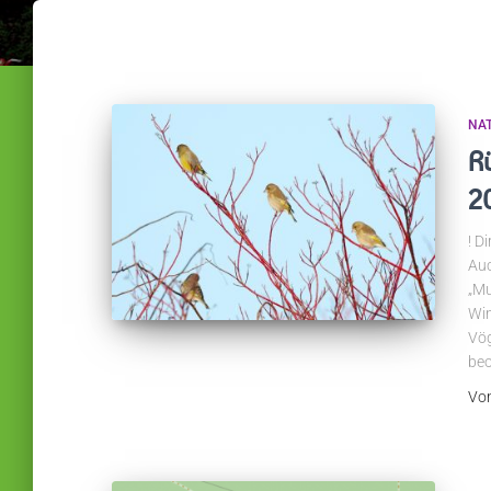
NA
R
2
! D
Auc
„Mu
Win
Vög
be
Vo