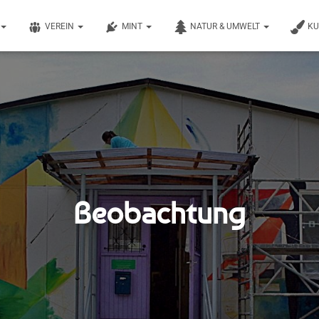
VEREIN
MINT
NATUR & UMWELT
K
Beobachtung