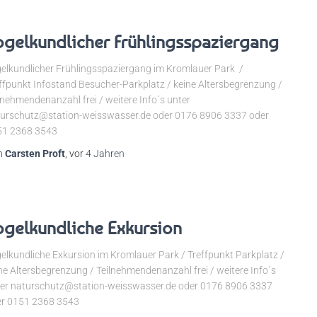
ogelkundlicher Frühlingsspaziergang
elkundlicher Frühlingsspaziergang im Kromlauer Park /
ffpunkt Infostand Besucher-Parkplatz / keine Altersbegrenzung /
lnehmendenanzahl frei / weitere Info´s unter
urschutz@station-weisswasser.de oder 0176 8906 3337 oder
51 2368 3543
n
Carsten Proft
, vor
4 Jahren
ogelkundliche Exkursion
elkundliche Exkursion im Kromlauer Park / Treffpunkt Parkplatz /
ne Altersbegrenzung / Teilnehmendenanzahl frei / weitere Info´s
er naturschutz@station-weisswasser.de oder 0176 8906 3337
r 0151 2368 3543