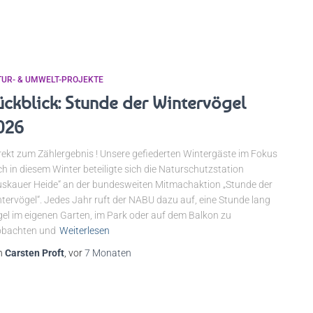
TUR- & UMWELT-PROJEKTE
ückblick: Stunde der Wintervögel
026
irekt zum Zählergebnis ! Unsere gefiederten Wintergäste im Fokus
h in diesem Winter beteiligte sich die Naturschutzstation
skauer Heide“ an der bundesweiten Mitmachaktion „Stunde der
tervögel“. Jedes Jahr ruft der NABU dazu auf, eine Stunde lang
el im eigenen Garten, im Park oder auf dem Balkon zu
obachten und
Weiterlesen
n
Carsten Proft
, vor
7 Monaten