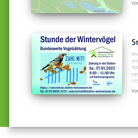
Vo
S
Stu
und
Tei
nat
01
Vo