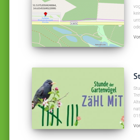
vog
kei
unt
ode
Vo
S
Stu
Tre
Alt
nat
01
Vo