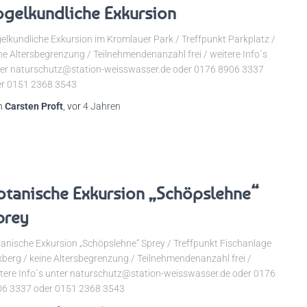
ogelkundliche Exkursion
elkundliche Exkursion im Kromlauer Park / Treffpunkt Parkplatz /
ne Altersbegrenzung / Teilnehmendenanzahl frei / weitere Info´s
er naturschutz@station-weisswasser.de oder 0176 8906 3337
r 0151 2368 3543
n
Carsten Proft
, vor
4 Jahren
otanische Exkursion „Schöpslehne“
prey
anische Exkursion „Schöpslehne“ Sprey / Treffpunkt Fischanlage
berg / keine Altersbegrenzung / Teilnehmendenanzahl frei /
tere Info´s unter naturschutz@station-weisswasser.de oder 0176
6 3337 oder 0151 2368 3543