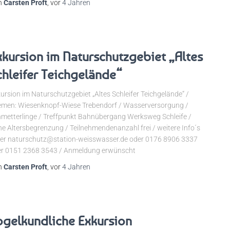
n
Carsten Proft
, vor
4 Jahren
xkursion im Naturschutzgebiet „Altes
chleifer Teichgelände“
ursion im Naturschutzgebiet „Altes Schleifer Teichgelände“ /
men: Wiesenknopf-Wiese Trebendorf / Wasserversorgung /
metterlinge / Treffpunkt Bahnübergang Werksweg Schleife /
ne Altersbegrenzung / Teilnehmendenanzahl frei / weitere Info´s
er naturschutz@station-weisswasser.de oder 0176 8906 3337
r 0151 2368 3543 / Anmeldung erwünscht
n
Carsten Proft
, vor
4 Jahren
ogelkundliche Exkursion