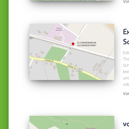
Vo
E
S
Exk
The
Sch
kei
unt
ode
Vo
v