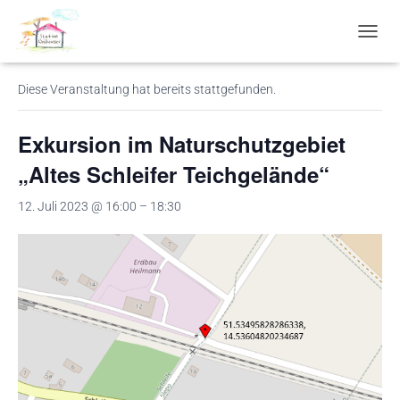
« Alle Veranstaltungen
N
A
V
Diese Veranstaltung hat bereits stattgefunden.
I
G
A
Exkursion im Naturschutzgebiet
T
I
„Altes Schleifer Teichgelände“
O
N
12. Juli 2023 @ 16:00
–
18:30
U
M
S
C
H
A
L
T
E
N