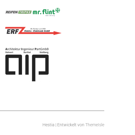
Hestia | Entwickelt von
ThemeIsle