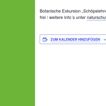
Botanische Exkursion „Schöpslehne
frei / weitere Info´s unter
naturschu
ZUM KALENDER HINZUFÜGEN