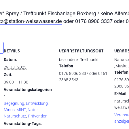
“ Sprey / Treffpunkt Fischanlage Boxberg / keine Alte
tz@station-weisswasser.de
oder 0176 8906 3337 oder 
DETAILS
VERANSTALTUNGSORT
VERAN
Datum:
besonderer Treffpunkt
Natursc
Telefon
„Muskau
29. Juli 2023
Telefon
0176 8906 3337 oder 0151
Zeit:
2368 3543
0176 89
09:00 – 11:30
2368 3
Veranstaltungskategorien
E-Mail
:
natursc
Begegnung
,
Entwicklung
,
weisswa
Minos
,
MINT
,
Natur
,
Veranst
Naturschutz
,
Prävention
anzeige
Veranstaltung-Tags: