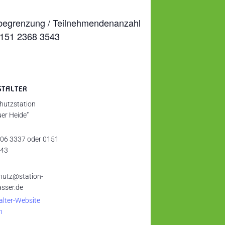
rsbegrenzung / Teilnehmendenanzahl
0151 2368 3543
STALTER
hutzstation
er Heide“
06 3337 oder 0151
543
hutz@station-
sser.de
alter-Website
n