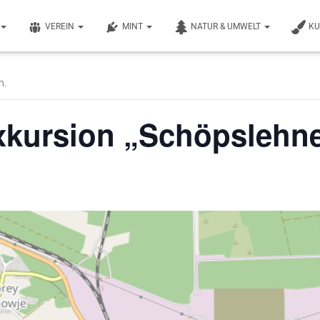
VEREIN
MINT
NATUR & UMWELT
K
n.
xkursion „Schöpslehn