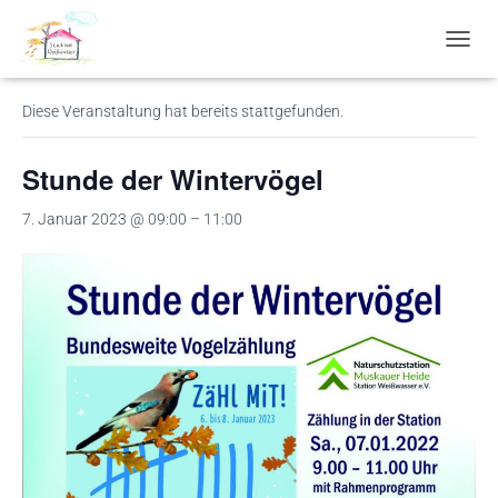
« Alle Veranstaltungen
N
A
V
Diese Veranstaltung hat bereits stattgefunden.
I
G
A
Stunde der Wintervögel
T
I
7. Januar 2023 @ 09:00
–
11:00
O
N
U
M
S
C
H
A
L
T
E
N