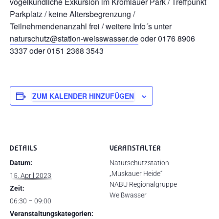
vogelkundliche Exkursion im Kromlauer Park / Treffpunkt
Parkplatz / keine Altersbegrenzung /
Teilnehmendenanzahl frei / weitere Info´s unter
naturschutz@station-weisswasser.de
oder 0176 8906
3337 oder 0151 2368 3543
ZUM KALENDER HINZUFÜGEN
DETAILS
VERANSTALTER
Datum:
Naturschutzstation
„Muskauer Heide“
15. April 2023
NABU Regionalgruppe
Zeit:
Weißwasser
06:30 – 09:00
Veranstaltungskategorien: