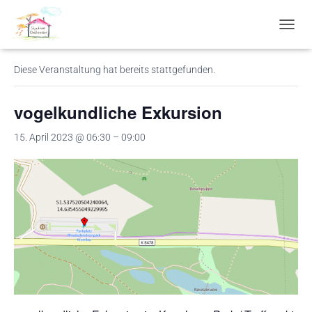
« Alle Veranstaltungen
N
A
V
Diese Veranstaltung hat bereits stattgefunden.
I
G
A
vogelkundliche Exkursion
T
I
15. April 2023 @ 06:30
–
09:00
O
N
U
M
S
C
H
A
L
T
E
N