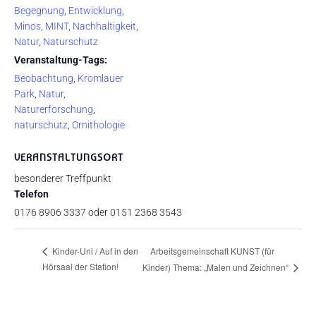
Begegnung
,
Entwicklung
,
Minos
,
MINT
,
Nachhaltigkeit
,
Natur
,
Naturschutz
Veranstaltung-Tags:
Beobachtung
,
Kromlauer
Park
,
Natur
,
Naturerforschung
,
naturschutz
,
Ornithologie
VERANSTALTUNGSORT
besonderer Treffpunkt
Telefon
0176 8906 3337 oder 0151 2368 3543
Arbeitsgemeinschaft KUNST (für
Kinder-Uni / Auf in den
Hörsaal der Station!
Kinder) Thema: „Malen und Zeichnen“