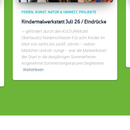
FERIEN
KUNST
NATUR & UMWELT
PROJEKTE
Kindermalwerkstatt Juli 26 / Eindrücke
-> gefördert durch den KULTURRAUM
Oberlausitz-Niederschlesien Für acht Kinder im
Alter von sechs bis zwölf Jahren – sieben
Mädchen und ein Junge – war die Malwerkstatt
der Start in die diesjährigen Sommerferien.
Angenehme Sommertemperaturen begleiteten
Weiterlesen