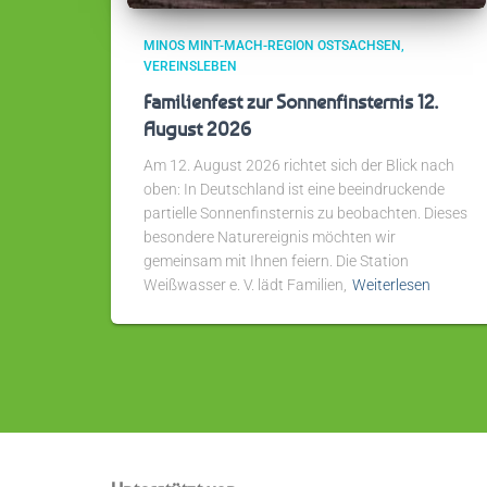
MINOS MINT-MACH-REGION OSTSACHSEN
VEREINSLEBEN
Familienfest zur Sonnenfinsternis 12.
August 2026
Am 12. August 2026 richtet sich der Blick nach
oben: In Deutschland ist eine beeindruckende
partielle Sonnenfinsternis zu beobachten. Dieses
besondere Naturereignis möchten wir
gemeinsam mit Ihnen feiern. Die Station
Weißwasser e. V. lädt Familien,
Weiterlesen