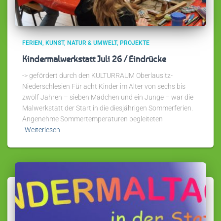
FERIEN
KUNST
NATUR & UMWELT
PROJEKTE
Kindermalwerkstatt Juli 26 / Eindrücke
-> gefördert durch den KULTURRAUM Oberlausitz-
Niederschlesien Für acht Kinder im Alter von sechs bis
zwölf Jahren – sieben Mädchen und ein Junge – war die
Malwerkstatt der Start in die diesjährigen Sommerferien.
Angenehme Sommertemperaturen begleiteten
Weiterlesen