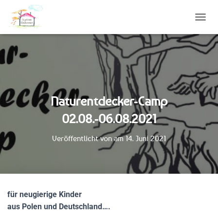
N
A
V
I
G
A
T
I
Naturentdecker-Camp
O
N
02.08.-06.08.2021
U
M
S
Veröffentlicht von
am
14. Juni 2021
C
H
A
L
T
E
für neugierige Kinder
N
aus Polen und Deutschland….