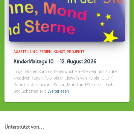
AUSSTELLUNG
FERIEN
KUNST
PROJEKTE
KinderMaltage 10. – 12. August 2026
In der letzten Sommerferienwoche treffen wir uns zu drei
kreativen Tagen. (Mo. bis Mi., jeweils von 10 bis 15 Uhr)
Dann heißt es bei uns Sonne, Mond und Sterne / … Licht
und Schatten. Mit
Weiterlesen
Unterstützt von…