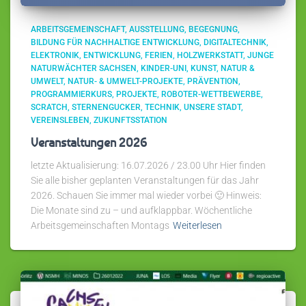
ARBEITSGEMEINSCHAFT
AUSSTELLUNG
BEGEGNUNG
BILDUNG FÜR NACHHALTIGE ENTWICKLUNG
DIGITALTECHNIK
ELEKTRONIK
ENTWICKLUNG
FERIEN
HOLZWERKSTATT
JUNGE
NATURWÄCHTER SACHSEN
KINDER-UNI
KUNST
NATUR &
UMWELT
NATUR- & UMWELT-PROJEKTE
PRÄVENTION
PROGRAMMIERKURS
PROJEKTE
ROBOTER-WETTBEWERBE
SCRATCH
STERNENGUCKER
TECHNIK
UNSERE STADT
VEREINSLEBEN
ZUKUNFTSSTATION
Veranstaltungen 2026
letzte Aktualisierung: 16.07.2026 / 23.00 Uhr Hier finden
Sie alle bisher geplanten Veranstaltungen für das Jahr
2026. Schauen Sie immer mal wieder vorbei 🙂 Hinweis:
Die Monate sind zu – und aufklappbar. Wöchentliche
Arbeitsgemeinschaften Montags
Weiterlesen