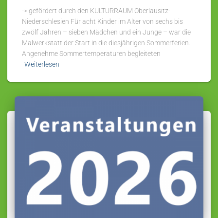
-> gefördert durch den KULTURRAUM Oberlausitz-
Niederschlesien Für acht Kinder im Alter von sechs bis
zwölf Jahren – sieben Mädchen und ein Junge – war die
Malwerkstatt der Start in die diesjährigen Sommerferien.
Angenehme Sommertemperaturen begleiteten
Weiterlesen