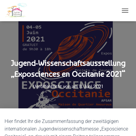
N
A
V
I
G
A
T
I
Jugend-Wissenschaftsausstellung
O
N
„Exposciences en Occitanie 2021“
U
M
S
Veröffentlicht von
am
11. Juni 2021
C
H
A
L
T
E
Hier findet Ihr die Zusammenfassung der zweitägigen
N
internationalen Jugendwissenschaftsmesse „Exposcience