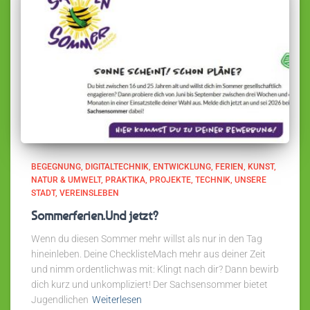
BEGEGNUNG
DIGITALTECHNIK
ENTWICKLUNG
FERIEN
KUNST
NATUR & UMWELT
PRAKTIKA
PROJEKTE
TECHNIK
UNSERE
STADT
VEREINSLEBEN
Sommerferien.Und jetzt?
Wenn du diesen Sommer mehr willst als nur in den Tag
hineinleben. Deine ChecklisteMach mehr aus deiner Zeit
und nimm ordentlichwas mit: Klingt nach dir? Dann bewirb
dich kurz und unkompliziert! Der Sachsensommer bietet
Jugendlichen
Weiterlesen