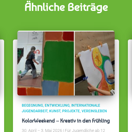
Ähnliche Beiträge
BEGEGNUNG
ENTWICKLUNG
INTERNATIONALE
JUGENDARBEIT
KUNST
PROJEKTE
VEREINSLEBEN
KolorWeekend – Kreativ in den Frühling
30. April – 3. Mai 2026 | Für Jugendliche ab 12