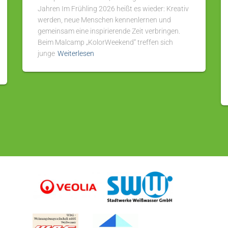
Jahren Im Frühling 2026 heißt es wieder: Kreativ
werden, neue Menschen kennenlernen und
gemeinsam eine inspirierende Zeit verbringen.
Beim Malcamp „KolorWeekend“ treffen sich
junge
Weiterlesen