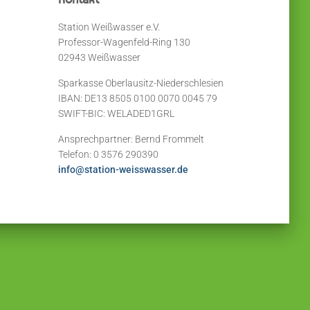
Station Weißwasser e.V.
Professor-Wagenfeld-Ring 130
02943 Weißwasser
Sparkasse Oberlausitz-Niederschlesien
IBAN: DE13 8505 0100 0070 0045 79
SWIFT-BIC: WELADED1GRL
Ansprechpartner: Bernd Frommelt
Telefon: 0 3576 290390
info@station-weisswasser.de