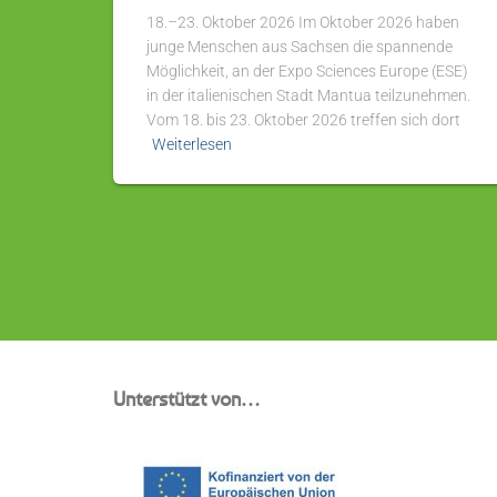
18.–23. Oktober 2026 Im Oktober 2026 haben
junge Menschen aus Sachsen die spannende
Möglichkeit, an der Expo Sciences Europe (ESE)
in der italienischen Stadt Mantua teilzunehmen.
Vom 18. bis 23. Oktober 2026 treffen sich dort
Weiterlesen
Unterstützt von…