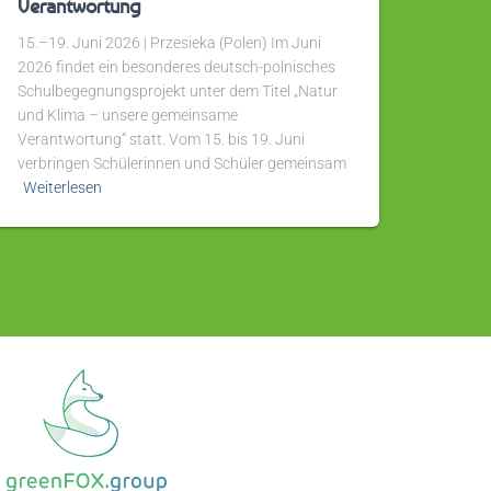
Verantwortung
15.–19. Juni 2026 | Przesieka (Polen) Im Juni
2026 findet ein besonderes deutsch-polnisches
Schulbegegnungsprojekt unter dem Titel „Natur
und Klima – unsere gemeinsame
Verantwortung“ statt. Vom 15. bis 19. Juni
verbringen Schülerinnen und Schüler gemeinsam
Weiterlesen