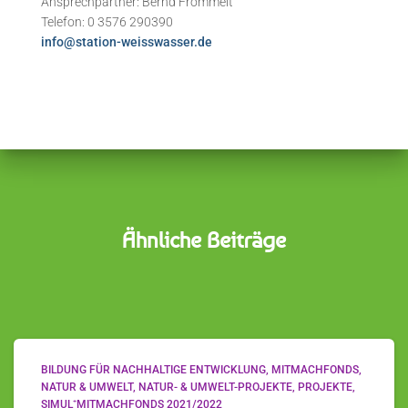
Ansprechpartner: Bernd Frommelt
Telefon: 0 3576 290390
info@station-weisswasser.de
Ähnliche Beiträge
BILDUNG FÜR NACHHALTIGE ENTWICKLUNG
MITMACHFONDS
NATUR & UMWELT
NATUR- & UMWELT-PROJEKTE
PROJEKTE
SIMUL⁺MITMACHFONDS 2021/2022