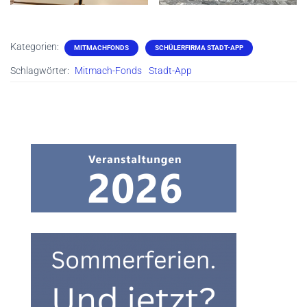
Kategorien:
MITMACHFONDS
SCHÜLERFIRMA STADT-APP
Schlagwörter:
Mitmach-Fonds
Stadt-App