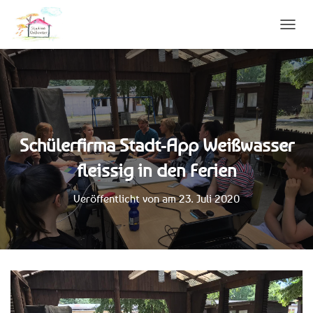
N
A
V
I
G
A
T
I
Schülerfirma Stadt-App Weißwasser
O
N
fleissig in den Ferien
U
M
S
Veröffentlicht von
am
23. Juli 2020
C
H
A
L
T
E
N