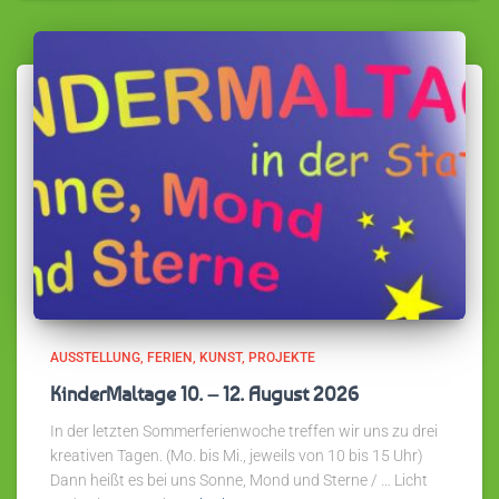
AUSSTELLUNG
FERIEN
KUNST
PROJEKTE
KinderMaltage 10. – 12. August 2026
In der letzten Sommerferienwoche treffen wir uns zu drei
kreativen Tagen. (Mo. bis Mi., jeweils von 10 bis 15 Uhr)
Dann heißt es bei uns Sonne, Mond und Sterne / … Licht