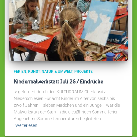
FERIEN
KUNST
NATUR & UMWELT
PROJEKTE
Kindermalwerkstatt Juli 26 / Eindrücke
-> gefördert durch den KULTURRAUM Oberlausitz-
Niederschlesien Für acht Kinder im Alter von sechs bis
zwölf Jahren – sieben Mädchen und ein Junge – war die
Malwerkstatt der Start in die diesjährigen Sommerferien.
Angenehme Sommertemperaturen begleiteten
Weiterlesen