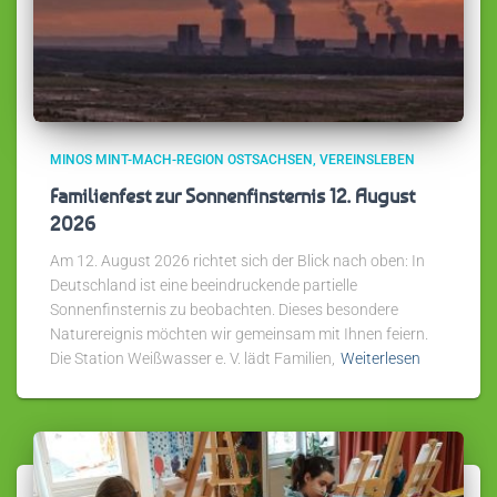
MINOS MINT-MACH-REGION OSTSACHSEN
VEREINSLEBEN
Familienfest zur Sonnenfinsternis 12. August
2026
Am 12. August 2026 richtet sich der Blick nach oben: In
Deutschland ist eine beeindruckende partielle
Sonnenfinsternis zu beobachten. Dieses besondere
Naturereignis möchten wir gemeinsam mit Ihnen feiern.
Die Station Weißwasser e. V. lädt Familien,
Weiterlesen