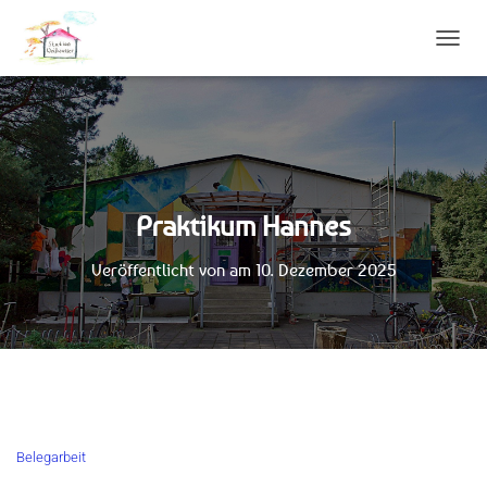
N
A
V
I
G
A
T
I
Praktikum Hannes
O
N
U
Veröffentlicht von
am
10. Dezember 2025
M
S
C
H
A
L
T
E
N
Belegarbeit