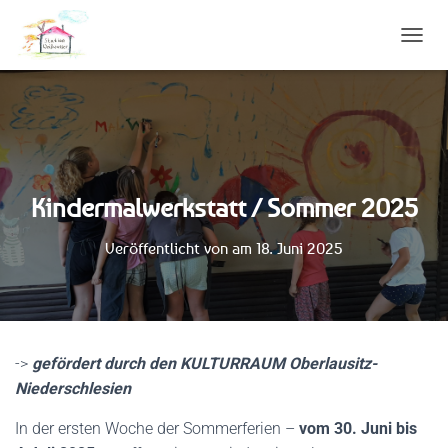
N
A
V
I
G
A
T
I
Kindermalwerkstatt / Sommer 2025
O
N
U
Veröffentlicht von
am
18. Juni 2025
M
S
C
H
A
L
->
gefördert durch den KULTURRAUM Oberlausitz-
T
Niederschlesien
E
N
In der ersten Woche der Sommerferien –
vom 30. Juni bis