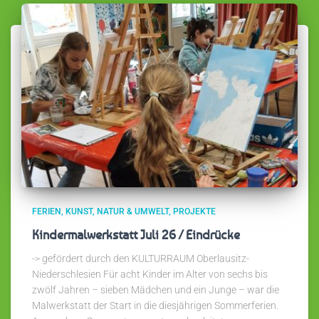
FERIEN
KUNST
NATUR & UMWELT
PROJEKTE
Kindermalwerkstatt Juli 26 / Eindrücke
-> gefördert durch den KULTURRAUM Oberlausitz-
Niederschlesien Für acht Kinder im Alter von sechs bis
zwölf Jahren – sieben Mädchen und ein Junge – war die
Malwerkstatt der Start in die diesjährigen Sommerferien.