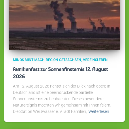
MINOS MINT-MACH-REGION OSTSACHSEN
VEREINSLEBEN
Familienfest zur Sonnenfinsternis 12. August
2026
Am 12. August 2026 richtet sich der Blick nach oben: In
Deutschland ist eine beeindruckende partielle
Sonnenfinsternis zu beobachten. Dieses besondere
Naturereignis möchten wir gemeinsam mit Ihnen feiern.
Die Station Weißwasser e. V. lädt Familien,
Weiterlesen