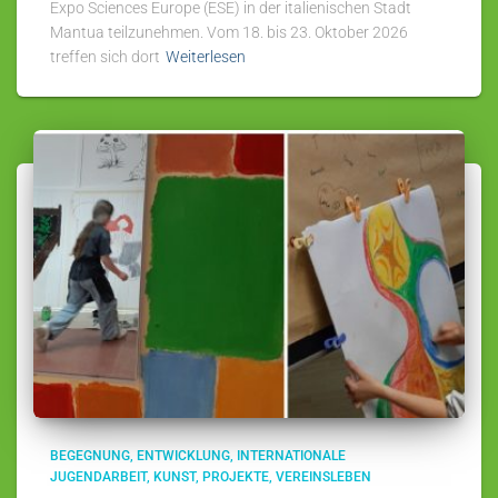
Expo Sciences Europe (ESE) in der italienischen Stadt
Mantua teilzunehmen. Vom 18. bis 23. Oktober 2026
treffen sich dort
Weiterlesen
BEGEGNUNG
ENTWICKLUNG
INTERNATIONALE
JUGENDARBEIT
KUNST
PROJEKTE
VEREINSLEBEN