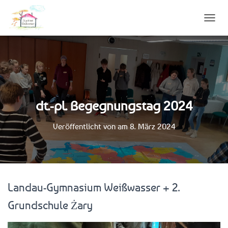
N
A
V
I
G
A
T
I
dt.-pl. Begegnungstag 2024
O
N
U
Veröffentlicht von
am
8. März 2024
M
S
C
H
A
L
Landau-Gymnasium Weißwasser + 2.
T
E
Grundschule Żary
N