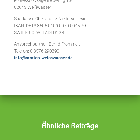
Professor-Wagenfeld-Ring 130
02943 Weißwasser
Sparkasse Oberlausitz-Niederschlesien
IBAN: DE13 8505 0100 0070 0045 79
SWIFT-BIC: WELADED1GRL
Ansprechpartner: Bernd Frommelt
Telefon: 0 3576 290390
info@station-weisswasser.de
Ähnliche Beiträge