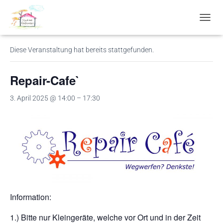
« Alle Veranstaltungen
N
A
V
Diese Veranstaltung hat bereits stattgefunden.
I
G
A
Repair-Cafe`
T
I
3. April 2025 @ 14:00
–
17:30
O
N
U
M
S
C
H
A
L
T
Information:
E
N
1.) Bitte nur Kleingeräte, welche vor Ort und in der Zeit