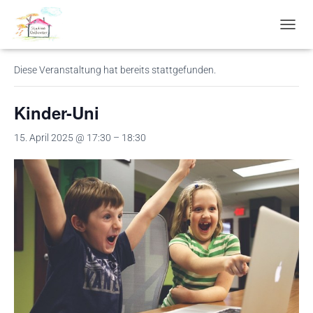
« Alle Veranstaltungen
N
A
V
Diese Veranstaltung hat bereits stattgefunden.
I
G
A
Kinder-Uni
T
I
15. April 2025 @ 17:30
–
18:30
O
N
U
M
S
C
H
A
L
T
E
N