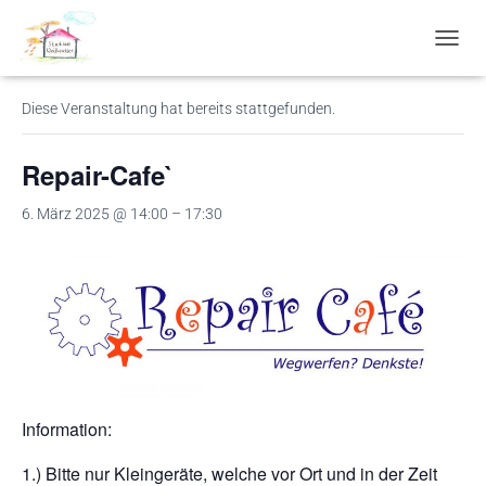
« Alle Veranstaltungen
N
A
V
Diese Veranstaltung hat bereits stattgefunden.
I
G
A
Repair-Cafe`
T
I
6. März 2025 @ 14:00
–
17:30
O
N
U
M
S
C
H
A
L
T
Information:
E
N
1.) Bitte nur Kleingeräte, welche vor Ort und in der Zeit