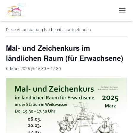
« Alle Veranstaltungen
N
A
V
Diese Veranstaltung hat bereits stattgefunden.
I
G
A
Mal- und Zeichenkurs im
T
I
ländlichen Raum (für Erwachsene)
O
N
6. März 2025 @ 15:30
–
17:30
U
M
S
C
H
A
L
T
E
N