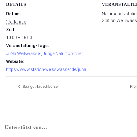
DETAILS
VERANSTALTE
Datum:
Naturschutzstatio
Station Weißwasse
25. Januar
Zeit:
10:00 – 16:00
Veranstaltung-Tags:
JuNa Weißwasser
,
Junge Naturforscher
Website:
https://www.station-weisswasser.de/juna
Saatgut-Tauschbörse
Proj
Unterstützt von…