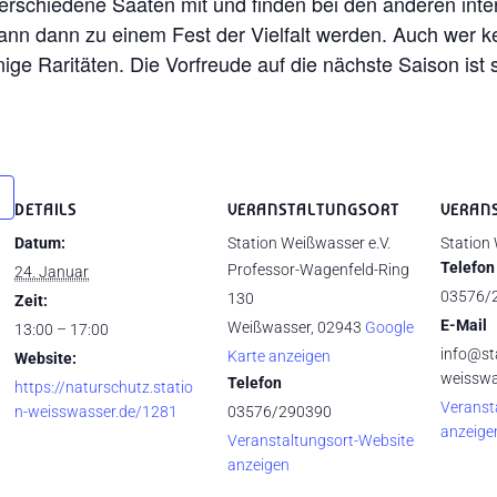
verschiedene Saaten mit und finden bei den anderen inte
ann dann zu einem Fest der Vielfalt werden. Auch wer ke
ige Raritäten. Die Vorfreude auf die nächste Saison ist 
DETAILS
VERANSTALTUNGSORT
VERAN
Datum:
Station Weißwasser e.V.
Station
Telefon
Professor-Wagenfeld-Ring
24. Januar
03576/
130
Zeit:
E-Mail
Weißwasser
,
02943
Google
13:00 – 17:00
info@st
Karte anzeigen
Website:
weisswa
Telefon
https://naturschutz.statio
Veranst
n-weisswasser.de/1281
03576/290390
anzeige
Veranstaltungsort-Website
anzeigen