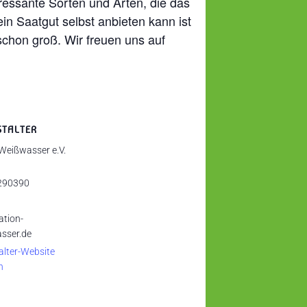
ressante Sorten und Arten, die das
in Saatgut selbst anbieten kann ist
schon groß. Wir freuen uns auf
STALTER
 Weißwasser e.V.
290390
ation-
sser.de
alter-Website
n