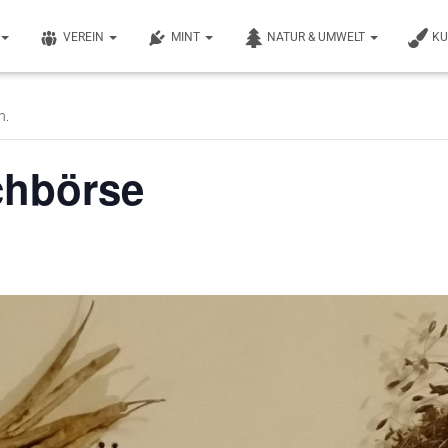
VEREIN
MINT
NATUR & UMWELT
K
n.
chbörse