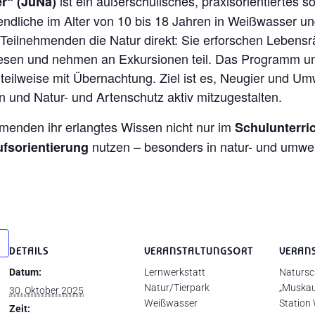
ist ein außerschulisches, praxisorientiertes 
r“ (JuNa)
gendliche im Alter von 10 bis 18 Jahren in Weißwasser 
e Teilnehmenden die Natur direkt: Sie erforschen Leben
Wiesen und nehmen an Exkursionen teil. Das Programm um
lweise mit Übernachtung. Ziel ist es, Neugier und Umw
 und Natur- und Artenschutz aktiv mitzugestalten.
menden ihr erlangtes Wissen nicht nur im
Schulunterri
nutzen – besonders in natur- und umwe
ufsorientierung
DETAILS
VERANSTALTUNGSORT
VERAN
Datum:
Lernwerkstatt
Natursc
Natur/Tierpark
„Muskau
30. Oktober 2025
Weißwasser
Station
Zeit: