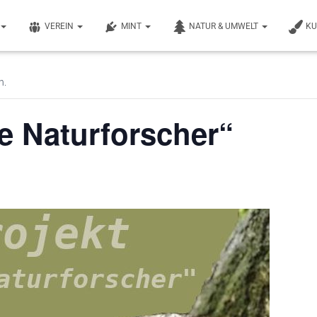
VEREIN
MINT
NATUR & UMWELT
K
n.
e Naturforscher“