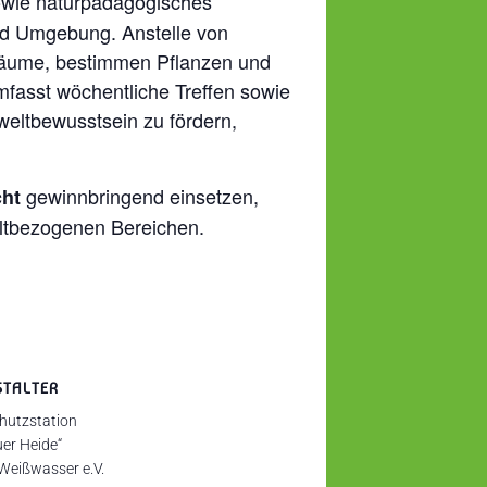
sowie naturpädagogisches
und Umgebung. Anstelle von
sräume, bestimmen Pflanzen und
fasst wöchentliche Treffen sowie
eltbewusstsein zu fördern,
gewinnbringend einsetzen,
cht
ltbezogenen Bereichen.
STALTER
hutzstation
er Heide“
 Weißwasser e.V.