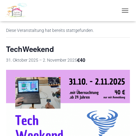
« Alle Veranstaltungen
N
A
V
Diese Veranstaltung hat bereits stattgefunden.
I
G
A
TechWeekend
T
I
€40
31. Oktober 2025
–
2. November 2025
O
N
U
M
S
C
H
A
L
T
E
N