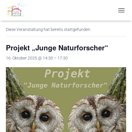
« Alle Veranstaltungen
N
A
V
Diese Veranstaltung hat bereits stattgefunden.
I
G
A
Projekt „Junge Naturforscher“
T
I
16. Oktober 2025 @ 14:30
–
17:30
O
N
U
M
S
C
H
A
L
T
E
N