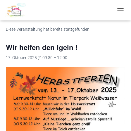
« Alle Veranstaltungen
N
A
V
Diese Veranstaltung hat bereits stattgefunden.
I
G
A
Wir helfen den Igeln !
T
I
17. Oktober 2025 @ 09:30
–
12:00
O
N
U
M
S
C
H
A
L
T
E
N