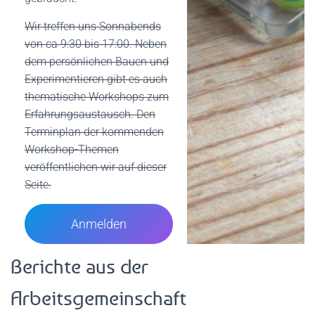
Wir treffen uns Sonnabends
von ca 9:30 bis 17:00. Neben
dem persönlichen Bauen und
Experimentieren gibt es auch
thematische Workshops zum
Erfahrungsaustausch. Den
Terminplan der kommenden
Workshop-Themen
veröffentlichen wir auf dieser
Seite.
Anmelden
Berichte aus der
Arbeitsgemeinschaft