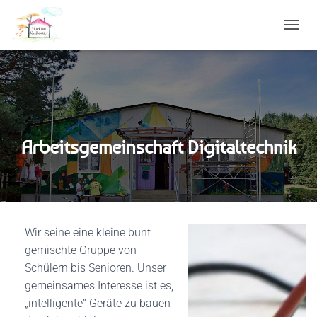
N
A
V
I
G
A
T
I
Arbeitsgemeinschaft Digitaltechnik
O
N
U
M
S
C
H
Wir seine eine kleine bunt
A
gemischte Gruppe von
L
T
Schülern bis Senioren. Unser
E
gemeinsames Interesse ist es,
N
„intelligente“ Geräte zu bauen