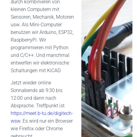
durch kombinieren von
kleinen Computern mit
Sensoren, Mechanik, Motoren
usw. Als Mini-Computer
benutzen wir Arduino, ESP32,
RaspberryPi. Wir
programmieren mit Python
und C/C++. Und manchmal
entwerfen wir elektronische
Schaltungen mit KiCAD.
Jetzt wieder online
Sonnabends ab 9:30 bis
12:00 und dann nach
Absprache. Treffpunkt ist
https://meet.b-tu.de/digitech-
wsw
. Es wird nur ein Browser
wie Firefox oder Chrome
gebraucht.