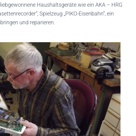
ern liebgewonnene Haushaltsgeräte wie ein AKA – HRG
settenrecorder“, Spielzeug „PIKO-Eisenbahn“, ein
 bringen und reparieren.