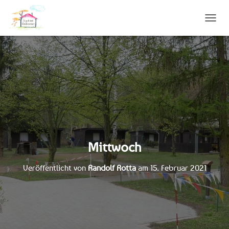
N
A
V
I
G
A
T
I
O
N
U
M
S
Mittwoch
C
H
Veröffentlicht von
Randolf Rotta
am
15. Februar 2021
A
L
T
E
N