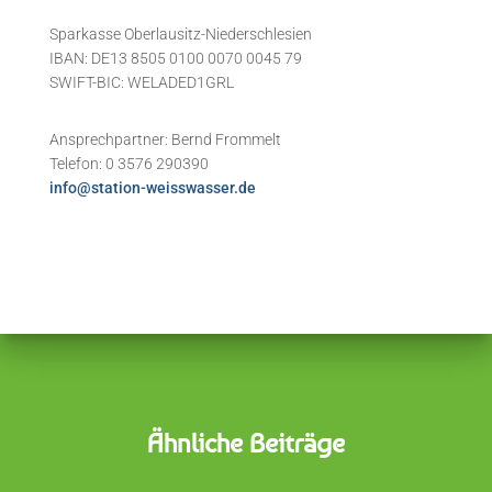
Sparkasse Oberlausitz-Niederschlesien
IBAN: DE13 8505 0100 0070 0045 79
SWIFT-BIC: WELADED1GRL
Ansprechpartner: Bernd Frommelt
Telefon: 0 3576 290390
info@station-weisswasser.de
Ähnliche Beiträge