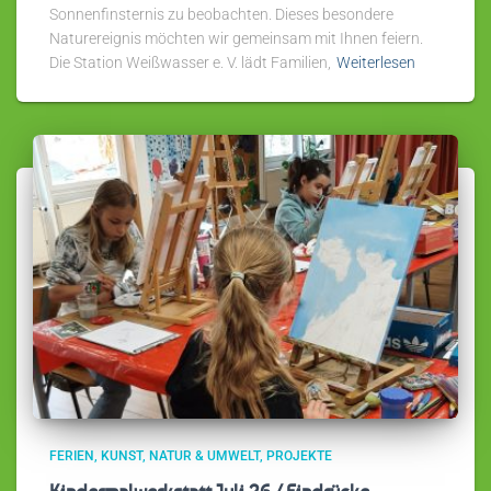
Sonnenfinsternis zu beobachten. Dieses besondere
Naturereignis möchten wir gemeinsam mit Ihnen feiern.
Die Station Weißwasser e. V. lädt Familien,
Weiterlesen
FERIEN
KUNST
NATUR & UMWELT
PROJEKTE
Kindermalwerkstatt Juli 26 / Eindrücke