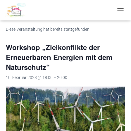
« Alle Veranstaltungen
N
A
V
Diese Veranstaltung hat bereits stattgefunden.
I
G
A
Workshop „Zielkonflikte der
T
I
Erneuerbaren Energien mit dem
O
Naturschutz“
N
U
M
10. Februar 2023 @ 18:00
–
20:00
S
C
H
A
L
T
E
N