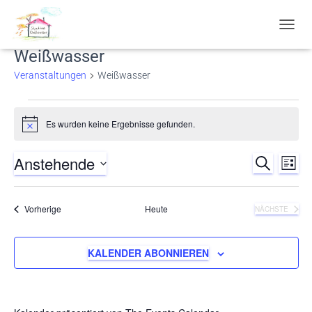
NAVIG
UMSC
Weißwasser
Veranstaltungen
Weißwasser
Veranstaltungen
Es wurden keine Ergebnisse gefunden.
Hinweis
Anstehende
SUCHE
Ver
Verans
LISTE
Datum
Ans
Suche
wählen.
Veranstaltungen
Vorherige
Heute
NÄCHSTE
Nav
VERANSTA
und
KALENDER ABONNIEREN
Ansich
Naviga