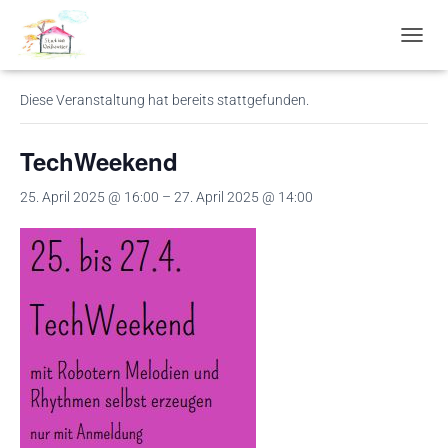
« Alle Veranstaltungen
N
A
V
Diese Veranstaltung hat bereits stattgefunden.
I
G
A
TechWeekend
T
I
25. April 2025 @ 16:00
–
27. April 2025 @ 14:00
O
N
U
M
S
C
H
A
L
T
E
N