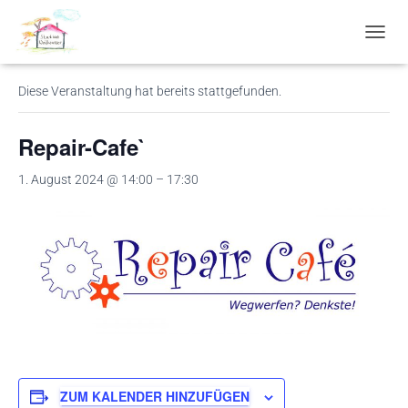
« Alle Veranstaltungen
N
A
V
Diese Veranstaltung hat bereits stattgefunden.
I
G
A
Repair-Cafe`
T
I
1. August 2024 @ 14:00
–
17:30
O
N
U
M
S
C
H
A
L
T
E
N
ZUM KALENDER HINZUFÜGEN