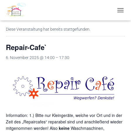
« Alle Veranstaltungen
N
A
V
Diese Veranstaltung hat bereits stattgefunden.
I
G
A
Repair-Cafe`
T
I
6. November 2025 @ 14:00
–
17:30
O
N
U
M
S
C
H
A
L
T
Information: 1.) Bitte nur Kleingeräte, welche vor Ort und in der
E
N
Zeit des „Repaircafes“ reparabel sind und anschließend wieder
mitgenommen werden! Also
keine
Waschmaschinen,