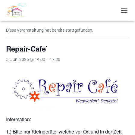
« Alle Veranstaltungen
N
A
V
Diese Veranstaltung hat bereits stattgefunden.
I
G
A
Repair-Cafe`
T
I
5. Juni 2025 @ 14:00
–
17:30
O
N
U
M
S
C
H
A
L
T
Information:
E
N
1.) Bitte nur Kleingeräte, welche vor Ort und in der Zeit