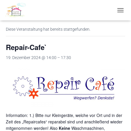
« Alle Veranstaltungen
N
A
V
Diese Veranstaltung hat bereits stattgefunden.
I
G
A
Repair-Cafe`
T
I
19. Dezember 2024 @ 14:00
–
17:30
O
N
U
M
S
C
H
A
L
T
Information: 1.) Bitte nur Kleingeräte, welche vor Ort und in der
E
N
Zeit des „Repaircafes“ reparabel sind und anschließend wieder
mitgenommen werden! Also
Keine
Waschmaschinen,